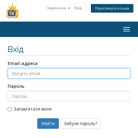
Українська
Вхід
Переглянути кошик
Togg
navig
Вхід
Email-адреса
Пароль
Запам'ятати мене
Забули пароль?