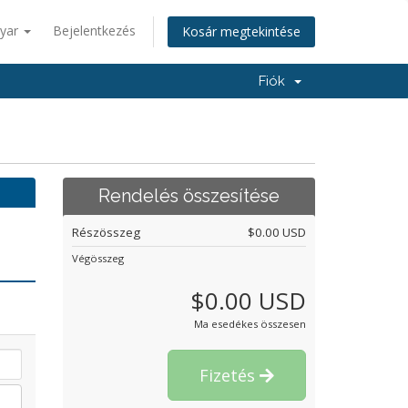
yar
Bejelentkezés
Kosár megtekintése
Fiók
Rendelés összesítése
Részösszeg
$0.00 USD
Végösszeg
$0.00 USD
Ma esedékes összesen
Fizetés