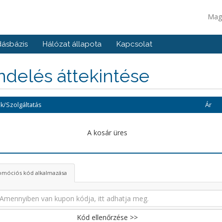
Mag
ásbázis
Hálózat állapota
Kapcsolat
delés áttekintése
k/Szolgáltatás
Ár
A kosár üres
omóciós kód alkalmazása
Kód ellenőrzése >>