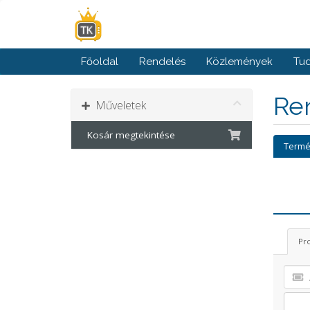
Főoldal
Rendelés
Közlemények
Tud
Ren
Műveletek
Kosár megtekintése
Termé
Pr