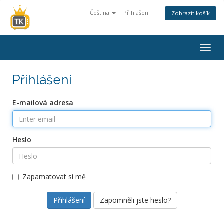
Čeština
Přihlášení
Zobrazit košík
Togg
navig
Přihlášení
E-mailová adresa
Heslo
Zapamatovat si mě
Zapomněli jste heslo?