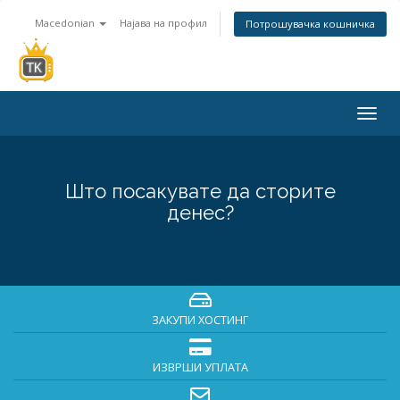
Macedonian
Најава на профил
Потрошувачка кошничка
Togg
navig
Што посакувате да сторите
денес?
ЗАКУПИ ХОСТИНГ
ИЗВРШИ УПЛАТА